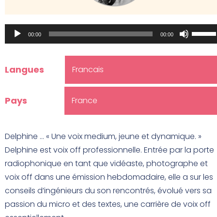
Lecteur
Utilisez
00:00
00:00
audio
les
flèches
Langues
Francais
haut/b
pour
augmen
Pays
France
ou
diminu
Delphine … « Une voix medium, jeune et dynamique. »
le
Delphine est voix off professionnelle. Entrée par la porte
volume
radiophonique en tant que vidéaste, photographe et
voix off dans une émission hebdomadaire, elle a sur les
conseils d’ingénieurs du son rencontrés, évolué vers sa
passion du micro et des textes, une carrière de voix off