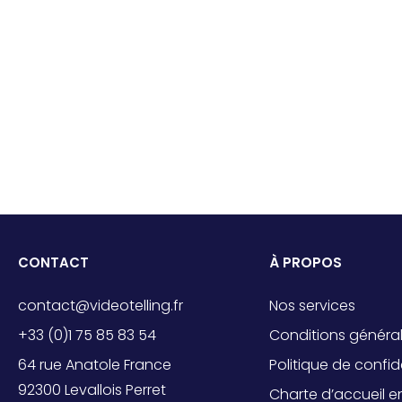
CONTACT
À PROPOS
contact@videotelling.fr
Nos services
+33 (0)1 75 85 83 54
Conditions généra
64 rue Anatole France
Politique de confid
92300 Levallois Perret
Charte d’accueil e