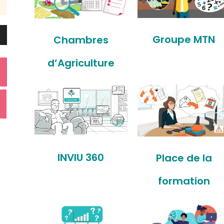
Groupe MTN
Chambres
d’Agriculture
as
ter
er
INVIU 360
Place de la
.
formation