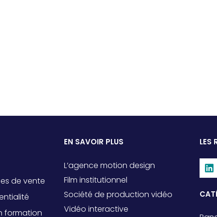
EN SAVOIR PLUS
LES 
L’agence motion design
Film institutionnel
les de vente
Société de production vidéo
CAT
entialité
Vidéo interactive
n formation