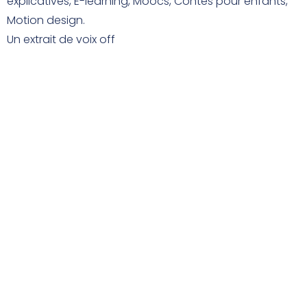
explicatives, E-learning, Moocs, Contes pour enfants,
Motion design.
Un extrait de voix off