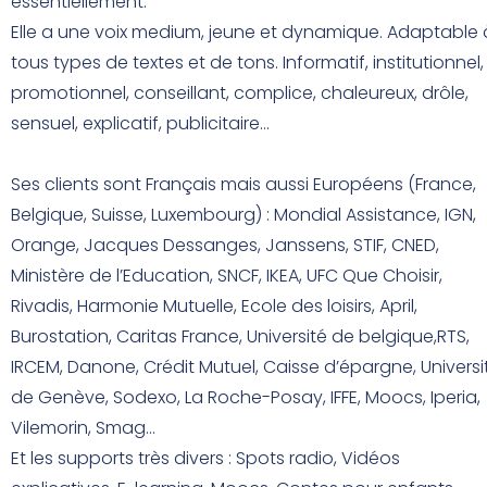
essentiellement.
Elle a une voix medium, jeune et dynamique. Adaptable 
tous types de textes et de tons. Informatif, institutionnel,
promotionnel, conseillant, complice, chaleureux, drôle,
sensuel, explicatif, publicitaire…
Ses clients sont Français mais aussi Européens (France,
Belgique, Suisse, Luxembourg) : Mondial Assistance, IGN,
Orange, Jacques Dessanges, Janssens, STIF, CNED,
Ministère de l’Education, SNCF, IKEA, UFC Que Choisir,
Rivadis, Harmonie Mutuelle, Ecole des loisirs, April,
Burostation, Caritas France, Université de belgique,RTS,
IRCEM, Danone, Crédit Mutuel, Caisse d’épargne, Universi
de Genève, Sodexo, La Roche-Posay, IFFE, Moocs, Iperia,
Vilemorin, Smag…
Et les supports très divers : Spots radio, Vidéos