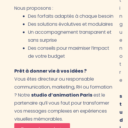
t
Nous proposons :
i
Des forfaits adaptés à chaque besoin
n
Des solutions évolutives et modulaires
g
Un accompagnement transparent et
u
sans surprise
e
Des conseils pour maximiser l’impact
n
de votre budget
o
t
Prêt à donner vie à vos idées ?
r
Vous êtes directeur ou responsable
e
communication, marketing, RH ou formation
? Notre
studio d’animation Paris
est le
s
partenaire qu’il vous faut pour transformer
t
vos messages complexes en expériences
u
visuelles mémorables.
d