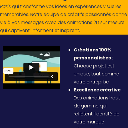
Paris
qui transforme vos idées en expériences visuelles
mémorables. Notre équipe de créatifs passionnés donne
vie à vos messages avec des animations 2D sur mesure
qui captivent, informent et inspirent.
Créations 100%
personnalisées
:
Chaque projet est
unique, tout comme
votre entreprise
Excellence créative
:
Des animations haut
de gamme qui
reflètent l’identité de
votre marque