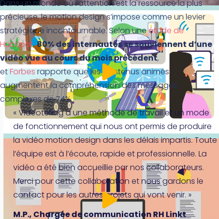
Dans un monde où l’attention est la ressource la plus
précieuse, le motion design s’impose comme un levier
stratégique incontournable. Selon une
étude de
HubSpot
,
80% des internautes se souviennent d’une
vidéo vue au cours du mois précédent
,
et
Forbes
rapporte que les contenus animés
augmentent la compréhension des messages
complexes de 74%.
« Videotelling a une méthode de travail et un mode
de fonctionnement qui nous ont permis de produire
la vidéo motion design dans les délais impartis. Toute
l’équipe est à l’écoute, rapide et professionnelle. La
vidéo a été bien accueillie par nos collaborateurs.
Merci pour cette collaboration et nous gardons le
contact pour les autres projets qui vont venir. »
M.P., Chargée de communication RH Linkt