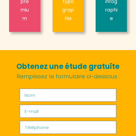
pre
typo
infog
miu
grap
raphi
m
hie
e
Obtenez une étude gratuite
Remplissez le formulaire ci-dessous :