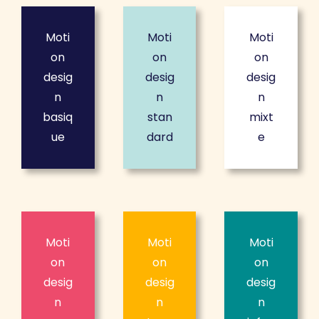
Moti
Moti
Moti
on
on
on
desig
desig
desig
n
n
n
basiq
stan
mixt
ue
dard
e
Moti
Moti
Moti
on
on
on
desig
desig
desig
n
n
n