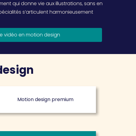
t qui donne vie aux illustrations, sans en
s spécialités s’articulent harmonieusement
une vidéo en motion design
design
Motion design premium