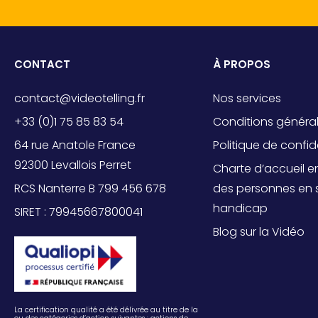
CONTACT
À PROPOS
contact@videotelling.fr
Nos services
+33 (0)1 75 85 83 54
Conditions généra
64 rue Anatole France
Politique de confid
92300 Levallois Perret
Charte d’accueil e
RCS Nanterre B 799 456 678
des personnes en s
handicap
SIRET : 79945667800041
Blog sur la Vidéo
La certification qualité a été délivrée au titre de la