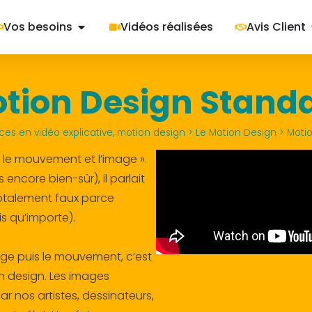
Vos besoins
Vidéos réalisées
Avis Client
tion Design Stand
ces en vidéo explicative, motion design
>
Le Motion Design
>
Moti
 a le mouvement et l’image ».
 encore bien-sûr), il parlait
totalement faux parce
s qu’importe).
age puis le mouvement, c’est
n design. Les images
r nos artistes, dessinateurs,