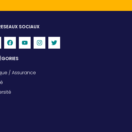
RESEAUX SOCIAUX
ÉGORIES
ue / Assurance
té
ersité