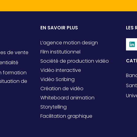
EN SAVOIR PLUS
LES 
L’agence motion design
Film institutionnel
les de vente
Société de production vidéo
CAT
entialité
Vidéo interactive
n formation
Banq
Vidéo Scribing
ituation de
San
Création de vidéo
Univ
Whiteboard animation
Storytelling
Facilitation graphique