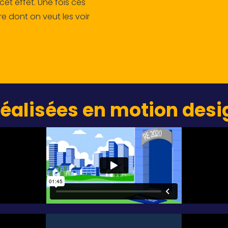
 cet effet. Une fois ces
ière dont on veut les voir
réalisées en motion desi